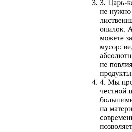
3. Царь-
не нужно
лиственн
опилок. А
можете за
мусор: ве
абсолютн
не повли
продукты
4. Мы пр
честной 
большими
на матер
современ
позволяет