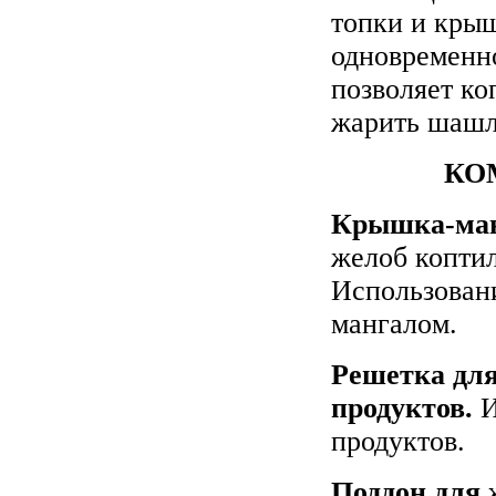
топки и крыш
одновременно
позволяет ко
жарить шашл
КО
Крышка-ма
желоб коптил
Использован
мангалом.
Решетка дл
продуктов.
И
продуктов.
Поддон для