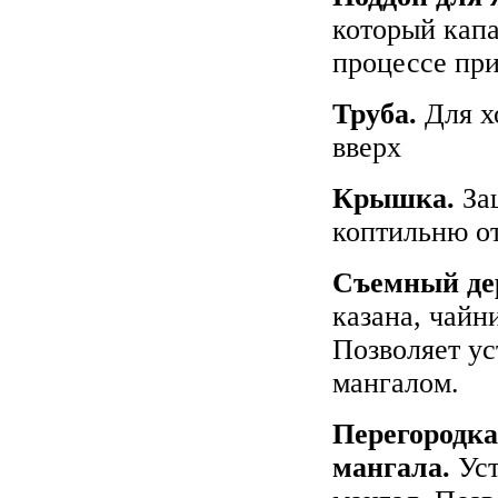
который капа
процессе при
Труба.
Для х
вверх
Крышка.
За
коптильню от
Съемный де
казана, чайн
Позволяет ус
мангалом.
Перегородка
мангала.
Ус