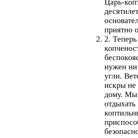
Царь-коп
десятиле
основате
приятно о
2. Теперь
копченост
беспокояс
нужен ни
угли. Вет
искры не
дому. Мы
отдыхать 
коптильн
приспосо
безопасн