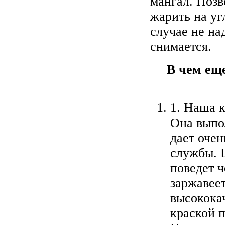
мангал. Позв
жарить на уг
случае не на
снимается.
В чем ещ
1. Наша 
Она выпо
дает оче
службы. 
поведет ч
заржавеет
высокока
краской 