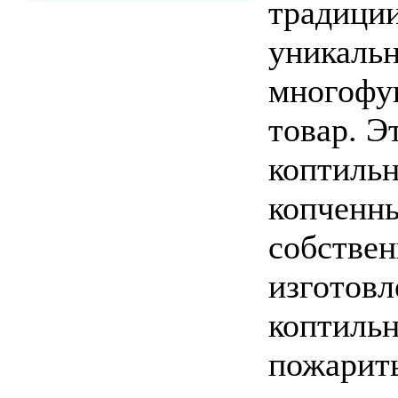
традиции
уникаль
многофу
товар. Э
коптильн
копченн
собствен
изготовл
коптильн
пожарит