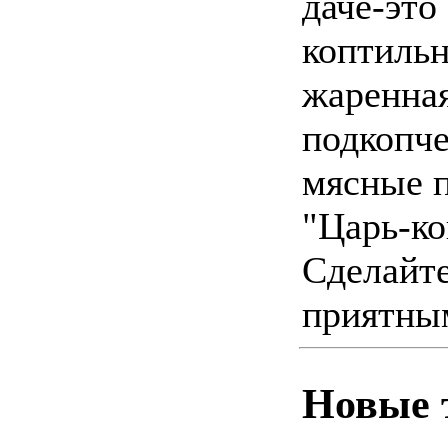
даче-это
коптильн
жаренная
подкопч
мясные п
"Царь-ко
Сделайте
приятным
Новые 